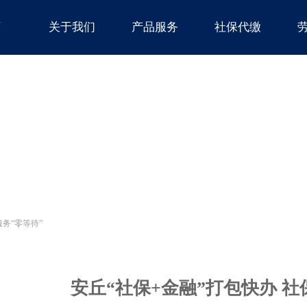
页
关于我们
产品服务
社保代缴
服务“零等待”
安丘“社保+金融”打包快办 社