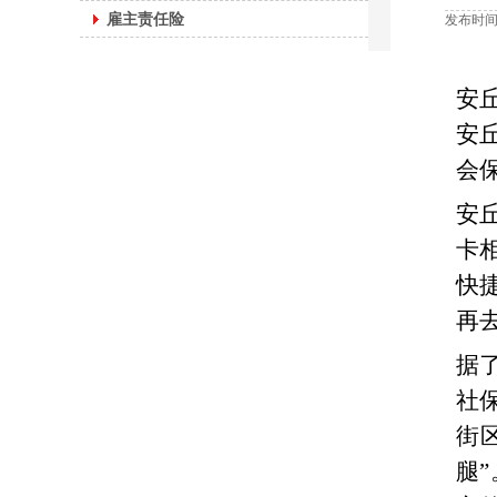
雇主责任险
发布时间：
安
安
会
安
卡
快
再
据
社
街
腿